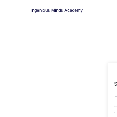
Skip
to
Ingenious Minds Academy
content
S