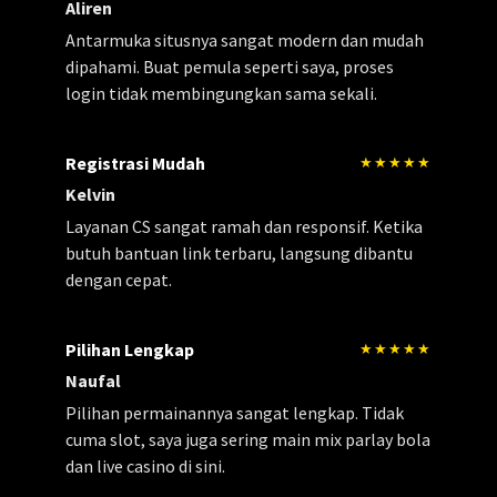
Aliren
Antarmuka situsnya sangat modern dan mudah
dipahami. Buat pemula seperti saya, proses
login tidak membingungkan sama sekali.
Registrasi Mudah
★★★★★
Kelvin
Layanan CS sangat ramah dan responsif. Ketika
butuh bantuan link terbaru, langsung dibantu
dengan cepat.
Pilihan Lengkap
★★★★★
Naufal
Pilihan permainannya sangat lengkap. Tidak
cuma slot, saya juga sering main mix parlay bola
dan live casino di sini.