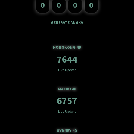
0
0
0
0
GENERATE ANGKA
HONGKONG 4D
7644
Live Update
MACAU 4D
6757
Live Update
SYDNEY 4D