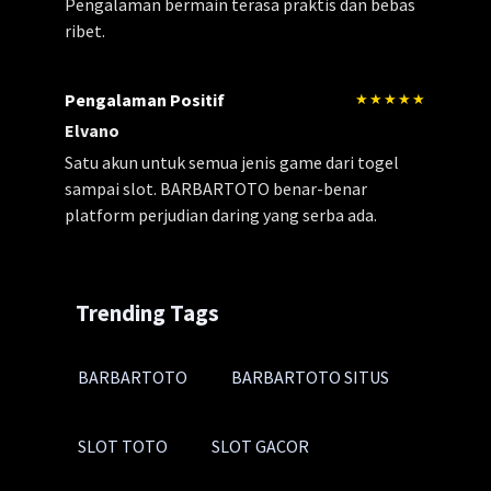
Pengalaman bermain terasa praktis dan bebas
ribet.
Pengalaman Positif
★★★★★
Elvano
Satu akun untuk semua jenis game dari togel
sampai slot. BARBARTOTO benar-benar
platform perjudian daring yang serba ada.
Trending Tags
BARBARTOTO
BARBARTOTO SITUS
SLOT TOTO
SLOT GACOR