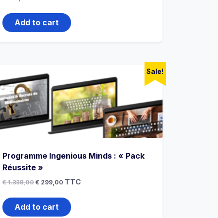
Add to cart
Sale!
Programme Ingenious Minds : « Pack
Réussite »
TTC
€
1.338,00
€
299,00
Add to cart